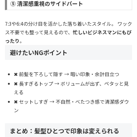
⑤ 清潔感重視のサイドパート
7:3や6:4の分け目を活かした落ち着いたスタイル。 ワック
ス不要でも整って見えるので、
忙しいビジネスマンにもぴ
ったり
。
避けたいNGポイント
✖ 前髪を下ろして隠す → 暗い印象・余計目立つ
✖ 長すぎるトップ → ボリュームが出ず、ペタッと見
える
✖ セットしすぎ → 不自然・べたつき感で清潔感ダウ
ン
まとめ：髪型ひとつで印象は変えられる