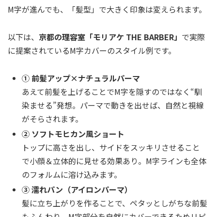
M字が進んでも、「髪型」で大きく印象は変えられます。
以下は、
京都の理容室「モリアケ THE BARBER」
で実際
に提案されているM字カバーのスタイル例です。
① 前髪アップ×ナチュラルパーマ
あえて前髪を上げることでM字を隠すのではなく“馴
染ませる”発想。パーマで動きを出せば、自然と視線
がそらされます。
② ソフトモヒカン風ショート
トップに高さを出し、サイドをスッキリさせること
で小顔＆立体的に見せる効果あり。M字ラインも全体
のフォルムに溶け込みます。
③ 濡れパン（アイロンパーマ）
髪に立ち上がりを作ることで、ペタッとしがちな前髪
もふんわり。M字部分を自然にカバーできるためリピ