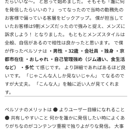
たらいいな〜。 と思って始めました。 そもそも「誰に何
を発信したらいいの？」 ってなったので当時の勤務先の
お客様で偏っている客層をピックアップ。 僕が担当して
いたお客様は9割メンズだったので強みと捉え、メンズに
訴求しよう！ となりました。 もともとメンズスタイルは
全般、自信があるので相性は良かったと思います。 で僕
が作ったペルソナは
・男性
・32歳
・会社員
・独身
・京
都市在住
・おしゃれ
・自己管理強め（ジム通い、食生活
など）
・多忙
て感じです。 より詳細であればあるほど良
いです。 「じゃこんな人しか見ないじゃん」 てなるので
すが大丈夫。 「こんな人」を軸に近い人が見てくれま
す。
ペルソナのメリットは ● よりユーザー目線になれること
● 共有しやすいこと 何かを誰かに発信したい時によくあ
りがちなのがコンテンツ重視で独りよがりな発信。 大事