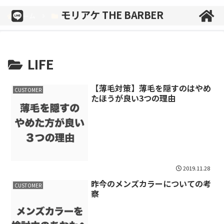
モリアケ THE BARBER
ホーム
LIFE
LIFE
【薄毛対策】薄毛を隠すのはやめ
CUSTOMER
たほうが良い3つの理由
2019.11.28
昨今のメンズカラーについての考
CUSTOMER
察