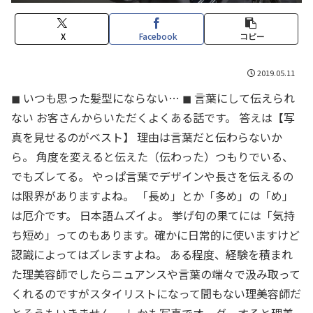
X
Facebook
コピー
2019.05.11
◼︎ いつも思った髪型にならない… ◼︎ 言葉にして伝えられ
ない お客さんからいただくよくある話です。 答えは【写
真を見せるのがベスト】 理由は言葉だと伝わらないか
ら。 角度を変えると伝えた（伝わった）つもりでいる、
でもズレてる。 やっぱ言葉でデザインや長さを伝えるの
は限界がありますよね。 「長め」とか「多め」の「め」
は厄介です。 日本語ムズイよ。 挙げ句の果てには「気持
ち短め」ってのもあります。確かに日常的に使いますけど
認識によってはズレますよね。 ある程度、経験を積まれ
た理美容師でしたらニュアンスや言葉の端々で汲み取って
くれるのですがスタイリストになって間もない理美容師だ
とそうもいきません。 しかも写真でオーダーすると理美