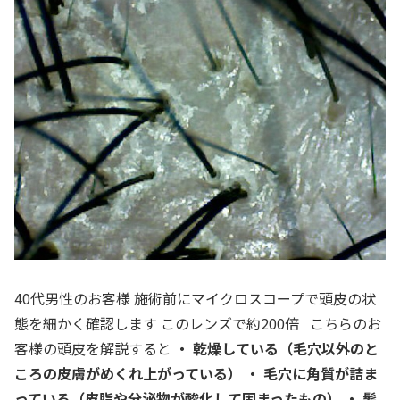
40代男性のお客様 施術前にマイクロスコープで頭皮の状
態を細かく確認します このレンズで約200倍 こちらのお
客様の頭皮を解説すると
・ 乾燥している（毛穴以外のと
ころの皮膚がめくれ上がっている）
・ 毛穴に角質が詰ま
っている（皮脂や分泌物が酸化して固まったもの）
・ 髪