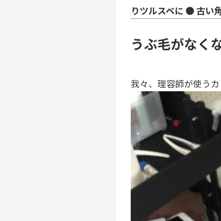
りツルスベに
● 古い
うぶ毛がなく
我々、理容師が使うカ