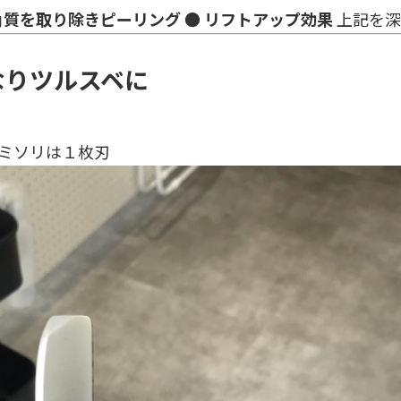
角質を取り除きピーリング
● リフトアップ効果
上記を深
なりツルスベに
ミソリは１枚刃