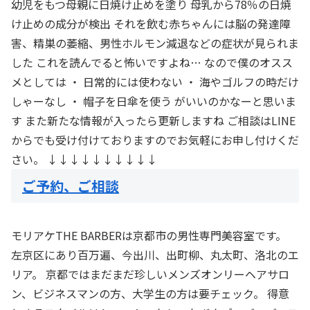
幼児をもつ母親に日焼け止めを塗り 母乳から78％の日焼
け止めの成分が検出 それを飲む赤ちゃんには脳の発達障
害、精巣の萎縮、男性ホルモン減退などの症状が見られま
した これを読んでると怖いですよね… なので僕のオスス
メとしては ・ 日常的には使わない ・ 海やゴルフの時だけ
しゃーなし ・ 帽子を日傘を使う がいいのかなーと思いま
す また新たな情報が入ったら更新しますね ご相談はLINE
からでも受け付けておりますのでお気軽にお申し付けくだ
さい。 ↓↓↓↓↓↓↓↓↓↓
ご予約、ご相談
モリアケTHE BARBERは京都市の男性専門美容室です。
左京区にあり百万遍、今出川、出町柳、丸太町、洛北のエ
リア。 京都ではまだまだ珍しいメンズオンリーヘアサロ
ン、ビジネスマンの方、大学生の方は要チェック。 得意